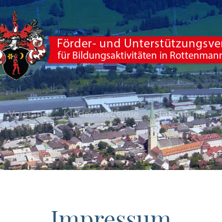
Vorstand
KinderAkademie
Statements
Impressum